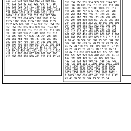
918 917 916 915 612 913 33 510 511
356 357 356 355 354 353 352 3124 301
404 711 712 42 714 620 716 717 718
608 609 19 611 612 613 31 410 411 909
719 720 721 723 721 720 719 718 717
908 802 906 905 2 1005 1006 618 617
716 620 621 622 311 310 625 1013 1014
411 709 708 707 505 705 704 703 702
530 1016 1018 1019 1020 1021 1020
701 751 754 755 756 757 758 759 760
1019 1018 1016 530 529 528 527 526
759 758 757 756 755 754 751 701 702
525 524 523 604 605 1102 1103 1104
703 704 705 505 506 507 30 29 252 253
1105 1106 1107 1106 1105 1104 1103
254 255 254 253 252 29 30 507 506 505
1102 605 606 301 3124 352 353 354 355
504 503 502 501 551 552 551 501 502
356 357 356 355 354 353 352 3124 301
503 504 505 707 708 709 411 412 413
608 609 19 611 612 613 31 410 411 909
414 415 416 417 418 805 806 807 808
908 802 906 905 2 1005 1006 618 617
807 806 805 418 803 802 906 905 2 903
411 709 708 707 505 705 704 703 702
902 901 951 901 902 903 2 3 4 5 6 7 8
701 751 754 755 756 757 758 759 760
9 10 40 39 309 308 307 13 305 304 303
759 758 757 756 755 754 751 701 702
302 301 608 609 19 20 21 22 23 24 25
703 704 705 505 506 507 30 29 252 253
26 27 28 128 129 130 129 128 28 27 26
254 255 254 253 252 29 30 31 32 409
25 24 23 22 21 20 19 18 17 16 15 14
410 30 31 410 411 412 413 414 415 416
13 37 517 518 519 520 521 522 523 602
417 418 805 806 807 808 807 806 805
601 628 627 626 625 310 309 308 11 12
418 803 802 908 909 411 711 712 42 41
513 404 405 406 407 32 409 410 411
412 413 414 415 416 417 418 419 420
421 422 153 152 1 1002 1001 1051 1052
1053 1054 1055 1056 1057 1058 1059
1060 1061 1060 1059 1058 1057 1056
1055 1054 1053 1052 1051 1001 1002 1
2 1005 1006 618 617 411 711 618 7 42
41 40 39 38 37 307 13 36 35 34