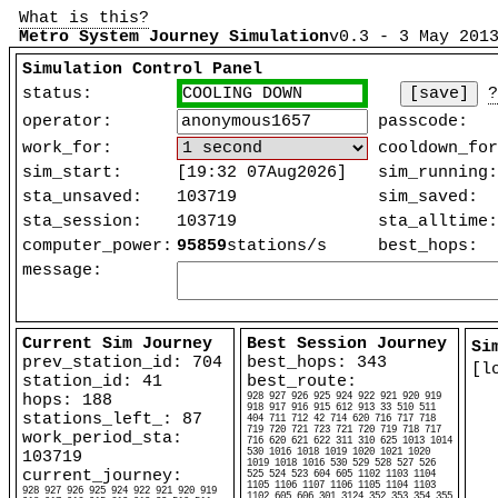
What is this?
Metro System Journey Simulation
v0.3 - 3 May 201
Simulation Control Panel
status:
COOLING DOWN
[save]
?
operator:
passcode:
work_for:
cooldown_for
sim_start:
[19:32 07Aug2026]
sim_running:
sta_unsaved:
103719
sim_saved:
sta_session:
103719
sta_alltime:
computer_power:
95859
stations/s
best_hops:
message:
Current Sim Journey
Best Session Journey
Si
prev_station_id:
704
best_hops:
343
[l
station_id:
41
best_route:
hops:
188
928 927 926 925 924 922 921 920 919
918 917 916 915 612 913 33 510 511
stations_left_:
87
404 711 712 42 714 620 716 717 718
719 720 721 723 721 720 719 718 717
work_period_sta:
716 620 621 622 311 310 625 1013 1014
530 1016 1018 1019 1020 1021 1020
103719
1019 1018 1016 530 529 528 527 526
current_journey:
525 524 523 604 605 1102 1103 1104
1105 1106 1107 1106 1105 1104 1103
928 927 926 925 924 922 921 920 919
1102 605 606 301 3124 352 353 354 355